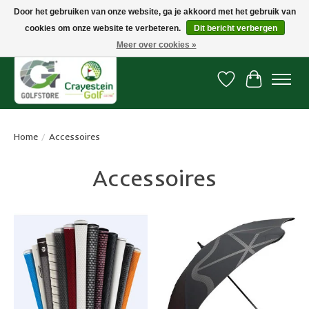
Door het gebruiken van onze website, ga je akkoord met het gebruik van
cookies om onze website te verbeteren.
Dit bericht verbergen
Snelle levering, gratis vanaf € 100. Onze oncourse Golfshop in Dordrecht is
7 dagen per week geopend.
Meer over cookies »
Verlanglijst
Winkelwa
Home
/
Accessoires
Accessoires