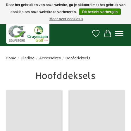
Door het gebruiken van onze website, ga je akkoord met het gebruik van
cookies om onze website te verbeteren.
Dit bericht verbergen
Snelle levering, gratis vanaf € 100. Onze oncourse Golfshop in Dordrecht is
7 dagen per week geopend.
Meer over cookies »
Verlanglijst
Winkelwa
Home
/
Kleding
/
Accessoires
/
Hoofddeksels
Hoofddeksels