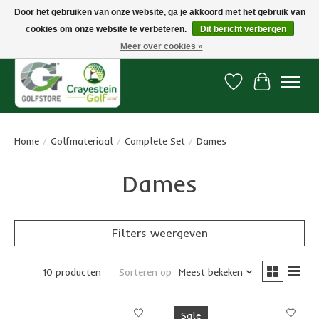
Door het gebruiken van onze website, ga je akkoord met het gebruik van
cookies om onze website te verbeteren.
Dit bericht verbergen
Snelle levering, gratis vanaf € 100. Onze oncourse Golfshop in Dordrecht is
7 dagen per week geopend.
Meer over cookies »
Verlanglijst
Winkelwa
Home
/
Golfmateriaal
/
Complete Set
/
Dames
Dames
Filters weergeven
10 producten
Sorteren op
Meest bekeken
Sale