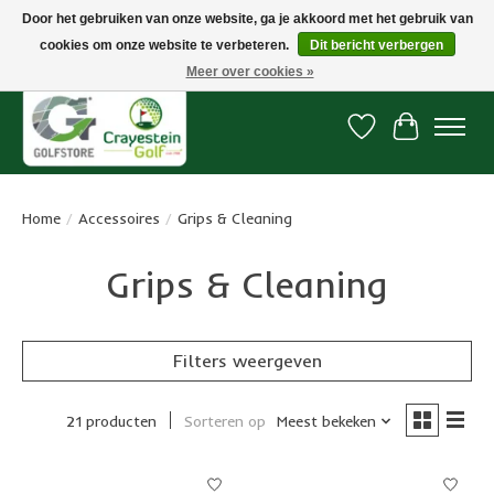
Door het gebruiken van onze website, ga je akkoord met het gebruik van
cookies om onze website te verbeteren.
Dit bericht verbergen
Snelle levering, gratis vanaf € 100. Onze oncourse Golfshop in Dordrecht is
7 dagen per week geopend.
Meer over cookies »
Verlanglijst
Winkelwa
Home
/
Accessoires
/
Grips & Cleaning
Grips & Cleaning
Filters weergeven
21 producten
Sorteren op
Meest bekeken