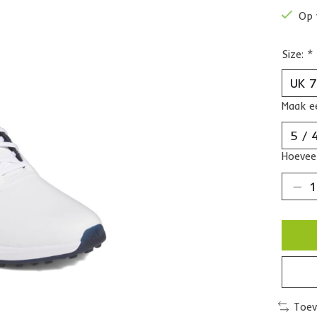
Op 
Size:
*
Maak e
Hoeveel
Toev