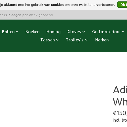
 je akkoord met het gebruik van cookies om onze website te verbeteren.
Dit 
cht is 7 dagen per week geopend.
Ballen
Boeken
Honing
Gloves
Golfmateriaal
Tassen
Trolley's
Merken
Ad
Wh
€150
Incl. b