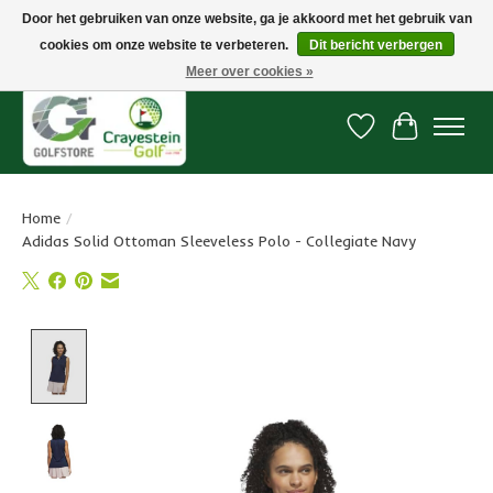
Door het gebruiken van onze website, ga je akkoord met het gebruik van
cookies om onze website te verbeteren.
Dit bericht verbergen
Snelle levering, gratis vanaf € 100. Onze oncourse Golfshop in Dordrecht is
7 dagen per week geopend.
Meer over cookies »
Verlanglijst
Winkelwa
Home
/
Adidas Solid Ottoman Sleeveless Polo - Collegiate Navy
Product image slideshow Items