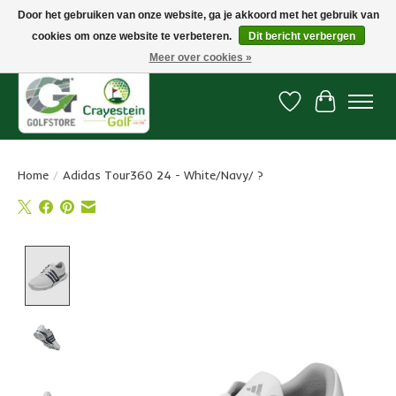
Door het gebruiken van onze website, ga je akkoord met het gebruik van
cookies om onze website te verbeteren.
Dit bericht verbergen
Snelle levering, gratis vanaf € 100. Onze oncourse Golfshop in Dordrecht is
7 dagen per week geopend.
Meer over cookies »
Verlanglijst
Winkelwa
Home
/
Adidas Tour360 24 - White/Navy/ ?
Product image slideshow Items