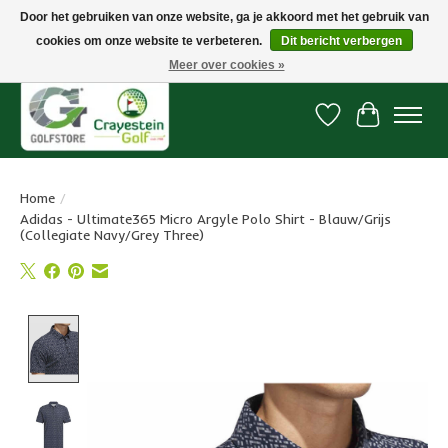
Door het gebruiken van onze website, ga je akkoord met het gebruik van
cookies om onze website te verbeteren.
Dit bericht verbergen
Snelle levering, gratis vanaf € 100. Onze oncourse Golfshop in Dordrecht is
7 dagen per week geopend.
Meer over cookies »
Verlanglijst
Winkelwa
Home
/
Adidas - Ultimate365 Micro Argyle Polo Shirt - Blauw/Grijs
(Collegiate Navy/Grey Three)
Product image slideshow Items