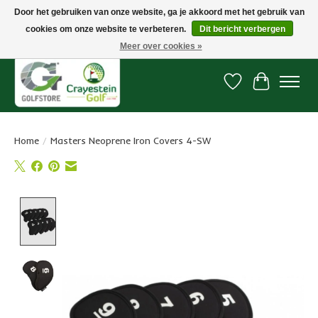
Door het gebruiken van onze website, ga je akkoord met het gebruik van
cookies om onze website te verbeteren.
Dit bericht verbergen
Snelle levering, gratis vanaf € 100. Onze oncourse Golfshop in Dordrecht is
7 dagen per week geopend.
Meer over cookies »
Verlanglijst
Winkelwa
Home
/
Masters Neoprene Iron Covers 4-SW
Product image slideshow Items