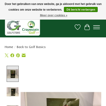
Door het gebruiken van onze website, ga je akkoord met het gebruik van
cookies om onze website te verbeteren.
Dit bericht verbergen
Snelle levering, gratis vanaf € 100. Onze oncourse Golfshop in Dordrecht is
7 dagen per week geopend.
Meer over cookies »
Verlanglijst
Winkelwa
Home
/
Back to Golf Basics
Product image slideshow Items