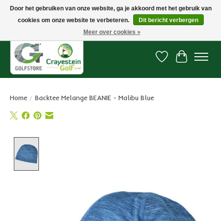
Door het gebruiken van onze website, ga je akkoord met het gebruik van
cookies om onze website te verbeteren.
Dit bericht verbergen
Snelle levering, gratis vanaf € 100. Onze oncourse Golfshop in Dordrecht is
7 dagen per week geopend.
Meer over cookies »
Verlanglijst
Winkelwa
Home
/
Backtee Melange BEANIE - Malibu Blue
Product image slideshow Items