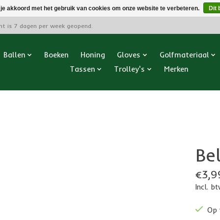
 je akkoord met het gebruik van cookies om onze website te verbeteren.
Dit 
cht is 7 dagen per week geopend.
Ballen
Boeken
Honing
Gloves
Golfmateriaal
Tassen
Trolley's
Merken
Be
€3,9
Incl. b
Op 