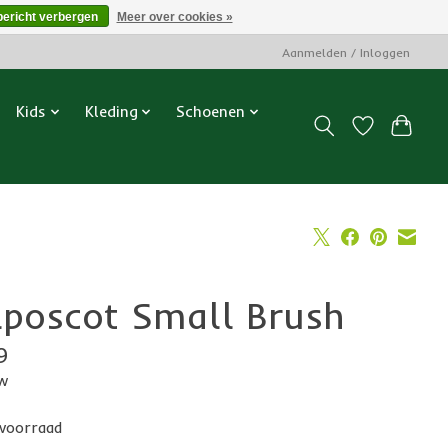
bericht verbergen
Meer over cookies »
Aanmelden / Inloggen
Kids
Kleding
Schoenen
lposcot Small Brush
9
tw
voorraad