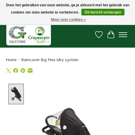
Door het gebruiken van onze website, ga je akkoord met het gebruik van
cookies om onze website te verbeteren.
Dit bericht verbergen
Snelle levering, gratis vanaf € 100. Onze oncourse Golfshop in Dordrecht is
7 dagen per week geopend.
Meer over cookies »
Verlanglijst
Winkelwa
Home
/
Raincover Big Max Idry system
Product image slideshow Items