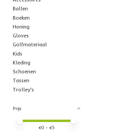
Ballen
Boeken
Honing
Gloves
Golfmateriaal
Kids
Kleding
Schoenen
Tassen
Trolley's
Prijs
Minimale prijswaarde
Price maximum value
€
0
- €
5