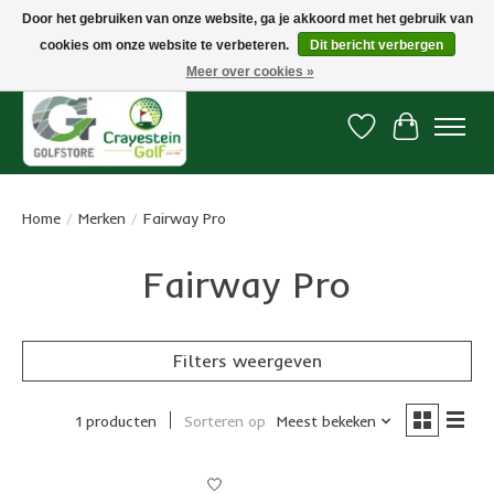
Door het gebruiken van onze website, ga je akkoord met het gebruik van
cookies om onze website te verbeteren.
Dit bericht verbergen
Snelle levering, gratis vanaf € 100. Onze oncourse Golfshop in Dordrecht is
7 dagen per week geopend.
Meer over cookies »
Verlanglijst
Winkelwa
Home
/
Merken
/
Fairway Pro
Fairway Pro
Filters weergeven
1 producten
Sorteren op
Meest bekeken