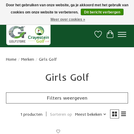
Door het gebruiken van onze website, ga je akkoord met het gebruik van
cookies om onze website te verbeteren.
Dit bericht verbergen
Snelle levering, gratis vanaf € 100. Onze oncourse Golfshop in Dordrecht is
7 dagen per week geopend.
Meer over cookies »
Verlanglijst
Winkelwa
Home
/
Merken
/
Girls Golf
Girls Golf
Filters weergeven
1 producten
Sorteren op
Meest bekeken