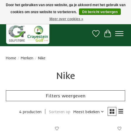
Door het gebruiken van onze website, ga je akkoord met het gebruik van
cookies om onze website te verbeteren.
Dit bericht verbergen
Snelle levering, gratis vanaf € 100. Onze oncourse Golfshop in Dordrecht is
7 dagen per week geopend.
Meer over cookies »
Verlanglijst
Winkelwa
Home
/
Merken
/
Nike
Nike
Filters weergeven
4 producten
Sorteren op
Meest bekeken