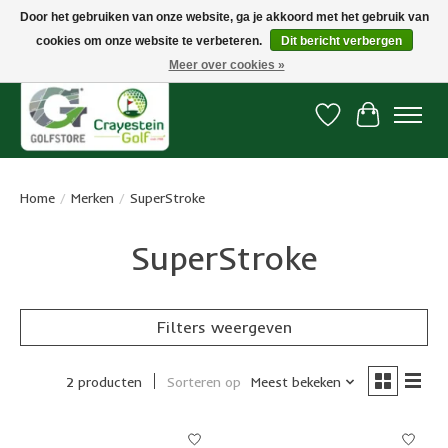
Door het gebruiken van onze website, ga je akkoord met het gebruik van
cookies om onze website te verbeteren.
Dit bericht verbergen
Snelle levering, gratis vanaf € 100. Onze oncourse Golfshop in Dordrecht is
7 dagen per week geopend.
Meer over cookies »
Verlanglijst
Winkelwa
Home
/
Merken
/
SuperStroke
SuperStroke
Filters weergeven
2 producten
Sorteren op
Meest bekeken