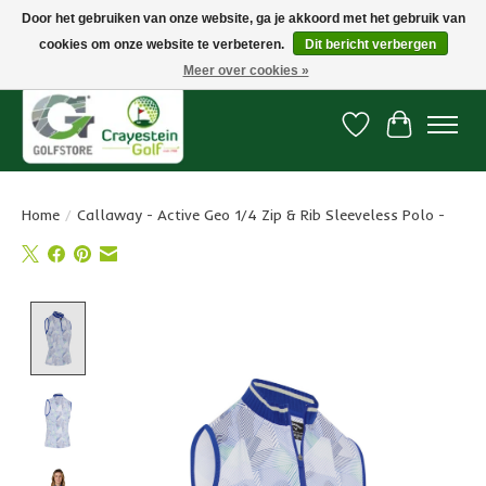
Door het gebruiken van onze website, ga je akkoord met het gebruik van
cookies om onze website te verbeteren.
Dit bericht verbergen
Snelle levering, gratis vanaf € 100. Onze oncourse Golfshop in Dordrecht is
7 dagen per week geopend.
Meer over cookies »
Verlanglijst
Winkelwa
Home
/
Callaway - Active Geo 1/4 Zip & Rib Sleeveless Polo -
Product image slideshow Items