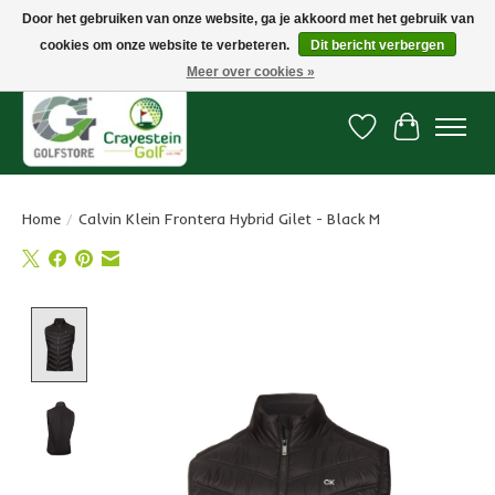
Door het gebruiken van onze website, ga je akkoord met het gebruik van
cookies om onze website te verbeteren.
Dit bericht verbergen
Snelle levering, gratis vanaf € 100. Onze oncourse Golfshop in Dordrecht is
7 dagen per week geopend.
Meer over cookies »
Verlanglijst
Winkelwa
Home
/
Calvin Klein Frontera Hybrid Gilet - Black M
Product image slideshow Items