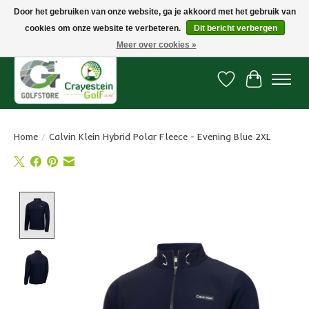
Door het gebruiken van onze website, ga je akkoord met het gebruik van
cookies om onze website te verbeteren.
Dit bericht verbergen
Snelle levering, gratis vanaf € 100. Onze oncourse Golfshop in Dordrecht is
7 dagen per week geopend.
Meer over cookies »
Verlanglijst
Winkelwa
Home
/
Calvin Klein Hybrid Polar Fleece - Evening Blue 2XL
Product image slideshow Items