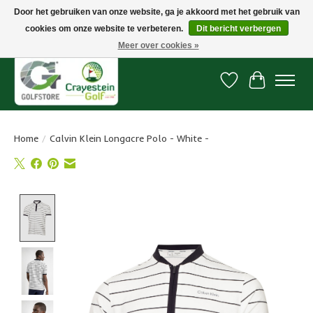
Door het gebruiken van onze website, ga je akkoord met het gebruik van
cookies om onze website te verbeteren.
Dit bericht verbergen
Snelle levering, gratis vanaf € 100. Onze oncourse Golfshop in Dordrecht is
7 dagen per week geopend.
Meer over cookies »
Verlanglijst
Winkelwa
Home
/
Calvin Klein Longacre Polo - White -
Product image slideshow Items