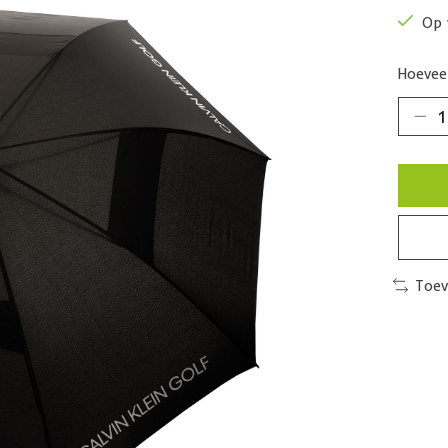
Op 
Hoeveel
Toev