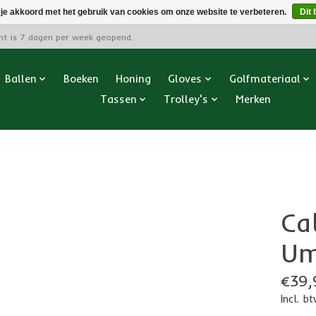
 je akkoord met het gebruik van cookies om onze website te verbeteren.
Dit 
cht is 7 dagen per week geopend.
Ballen
Boeken
Honing
Gloves
Golfmateriaal
Tassen
Trolley's
Merken
Ca
Um
€39,
Incl. b