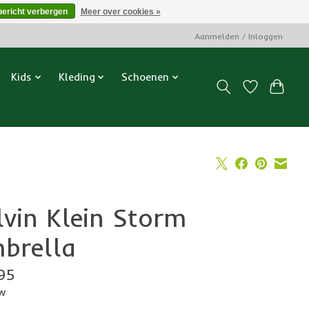
bericht verbergen
Meer over cookies »
Aanmelden / Inloggen
Kids
Kleding
Schoenen
lvin Klein Storm
brella
95
tw