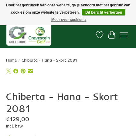
Door het gebruiken van onze website, ga je akkoord met het gebruik van
cookies om onze website te verbeteren.
Dit bericht verbergen
Snelle levering, gratis vanaf € 100. Onze oncourse Golfshop in Dordrecht is
7 dagen per week geopend.
Meer over cookies »
Verlanglijst
Winkelwa
Home
/
Chiberta - Hana - Skort 2081
Product image slideshow Items
Chiberta - Hana - Skort
2081
€129,00
Incl. btw