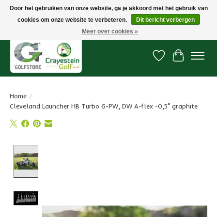
Door het gebruiken van onze website, ga je akkoord met het gebruik van
cookies om onze website te verbeteren.
Dit bericht verbergen
Snelle levering, gratis vanaf € 100. Onze oncourse Golfshop in Dordrecht is
7 dagen per week geopend.
Meer over cookies »
Verlanglijst
Winkelwa
Home
/
Cleveland Launcher HB Turbo 6-PW, DW A-flex -0,5" graphite
Product image slideshow Items