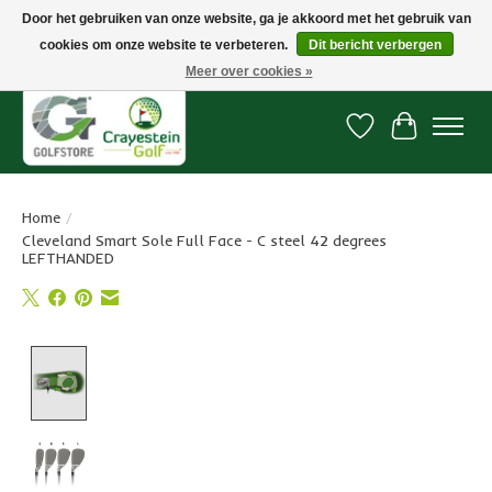
Door het gebruiken van onze website, ga je akkoord met het gebruik van
cookies om onze website te verbeteren.
Dit bericht verbergen
Snelle levering, gratis vanaf € 100. Onze oncourse Golfshop in Dordrecht is
7 dagen per week geopend.
Meer over cookies »
Verlanglijst
Winkelwa
Home
/
Cleveland Smart Sole Full Face - C steel 42 degrees
LEFTHANDED
Product image slideshow Items