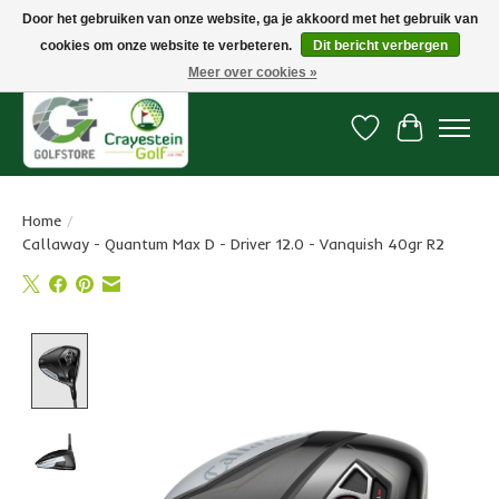
Door het gebruiken van onze website, ga je akkoord met het gebruik van
cookies om onze website te verbeteren.
Dit bericht verbergen
Snelle levering, gratis vanaf € 100. Onze oncourse Golfshop in Dordrecht is
7 dagen per week geopend.
Meer over cookies »
Verlanglijst
Winkelwa
Home
/
Callaway - Quantum Max D - Driver 12.0 - Vanquish 40gr R2
Product image slideshow Items