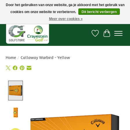
Door het gebruiken van onze website, ga je akkoord met het gebruik van
cookies om onze website te verbeteren.
Dit bericht verbergen
Snelle levering, gratis vanaf € 100. Onze oncourse Golfshop in Dordrecht is
7 dagen per week geopend.
Meer over cookies »
Verlanglijst
Winkelwa
Home
/
Callaway Warbird - Yellow
Product image slideshow Items