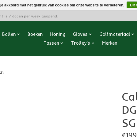
 je akkoord met het gebruik van cookies om onze website te verbeteren.
Dit 
cht is 7 dagen per week geopend.
Ballen
Boeken
Honing
Gloves
Golfmateriaal
Tassen
Trolley's
Merken
SG
Ca
DG
SG
€199