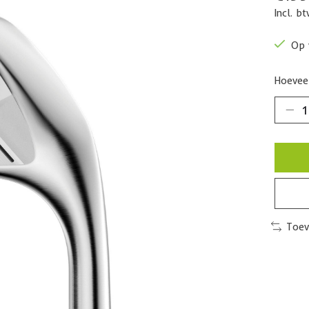
Incl. b
Op 
Hoeveel
Toev