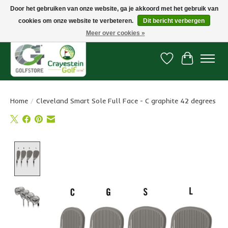
Door het gebruiken van onze website, ga je akkoord met het gebruik van
cookies om onze website te verbeteren.
Dit bericht verbergen
Snelle levering, gratis vanaf € 100. Onze oncourse Golfshop in Dordrecht is
7 dagen per week geopend.
Meer over cookies »
Verlanglijst
Winkelwa
Home
/
Cleveland Smart Sole Full Face - C graphite 42 degrees
Product image slideshow Items