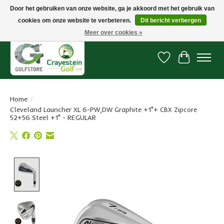
Door het gebruiken van onze website, ga je akkoord met het gebruik van
cookies om onze website te verbeteren.
Dit bericht verbergen
Snelle levering, gratis vanaf € 100. Onze oncourse Golfshop in Dordrecht is
7 dagen per week geopend.
Meer over cookies »
Verlanglijst
Winkelwa
Home
/
Cleveland Launcher XL 6-PW,DW Graphite +1"+ CBX Zipcore
52+56 Steel +1" - REGULAR
Product image slideshow Items