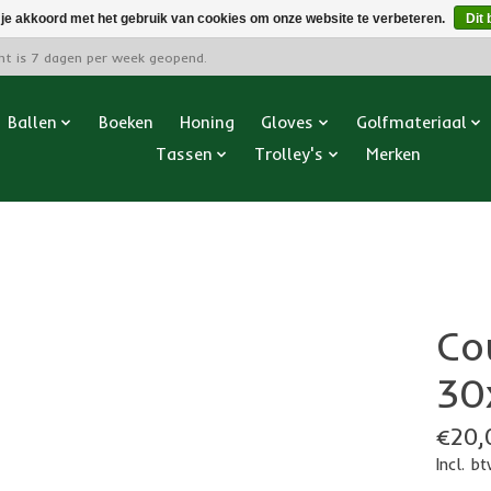
 je akkoord met het gebruik van cookies om onze website te verbeteren.
Dit 
cht is 7 dagen per week geopend.
Ballen
Boeken
Honing
Gloves
Golfmateriaal
Tassen
Trolley's
Merken
Cou
30
€20,
Incl. b