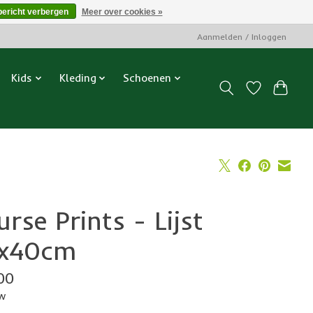
bericht verbergen
Meer over cookies »
Aanmelden / Inloggen
Kids
Kleding
Schoenen
rse Prints - Lijst
x40cm
00
tw