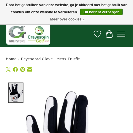
Door het gebruiken van onze website, ga je akkoord met het gebruik van
cookies om onze website te verbeteren.
Dit bericht verbergen
Snelle levering, gratis vanaf € 100. Onze oncourse Golfshop in Dordrecht is
7 dagen per week geopend.
Meer over cookies »
Verlanglijst
Winkelwa
Home
/
Feyenoord Glove - Mens Truefit
Product image slideshow Items