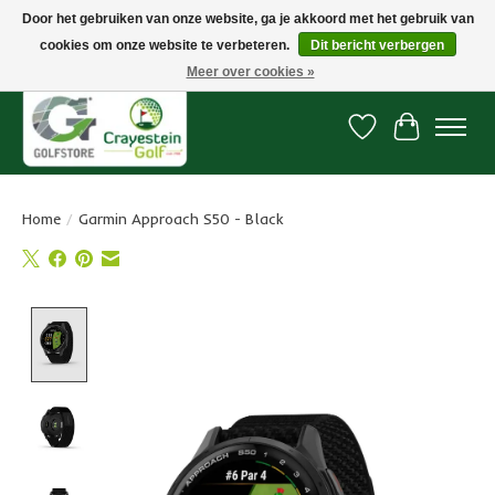
Door het gebruiken van onze website, ga je akkoord met het gebruik van
cookies om onze website te verbeteren.
Dit bericht verbergen
Snelle levering, gratis vanaf € 100. Onze oncourse Golfshop in Dordrecht is
7 dagen per week geopend.
Meer over cookies »
Verlanglijst
Winkelwa
Home
/
Garmin Approach S50 - Black
Product image slideshow Items