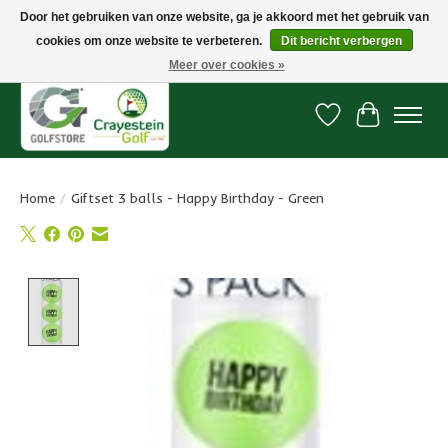
Door het gebruiken van onze website, ga je akkoord met het gebruik van
cookies om onze website te verbeteren.
Dit bericht verbergen
Snelle levering, gratis vanaf € 100. Onze oncourse Golfshop in Dordrecht is
7 dagen per week geopend.
Meer over cookies »
Verlanglijst
Winkelwa
Home
/
Giftset 3 balls - Happy Birthday - Green
Product image slideshow Items