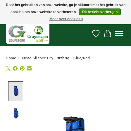
Door het gebruiken van onze website, ga je akkoord met het gebruik van
cookies om onze website te verbeteren.
Dit bericht verbergen
Snelle levering, gratis vanaf € 100. Onze oncourse Golfshop in Dordrecht is
7 dagen per week geopend.
Meer over cookies »
Verlanglijst
Winkelwa
Home
/
Jucad Silence Dry Cartbag - Blue/Red
Product image slideshow Items