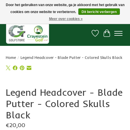
Door het gebruiken van onze website, ga je akkoord met het gebruik van
cookies om onze website te verbeteren.
Dit bericht verbergen
Snelle levering, gratis vanaf € 100. Onze oncourse Golfshop in Dordrecht is
7 dagen per week geopend.
Meer over cookies »
Verlanglijst
Winkelwa
Home
/
Legend Headcover - Blade Putter - Colored Skulls Black
Product image slideshow Items
Legend Headcover - Blade
Putter - Colored Skulls
Black
€20,00