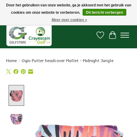
Door het gebruiken van onze website, ga je akkoord met het gebruik van
cookies om onze website te verbeteren.
Dit bericht verbergen
Snelle levering, gratis vanaf € 100. Onze oncourse Golfshop in Dordrecht is
7 dagen per week geopend.
Meer over cookies »
Verlanglijst
Winkelwa
Home
/
Ogio Putter headcover Mallet - Midnight Jungle
Product image slideshow Items