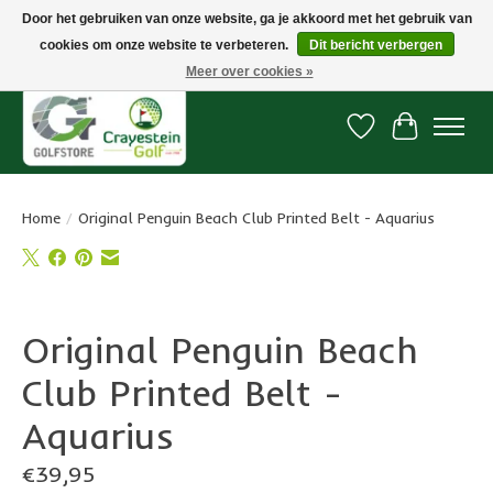
Door het gebruiken van onze website, ga je akkoord met het gebruik van
cookies om onze website te verbeteren.
Dit bericht verbergen
Snelle levering, gratis vanaf € 100. Onze oncourse Golfshop in Dordrecht is
7 dagen per week geopend.
Meer over cookies »
Verlanglijst
Winkelwa
Home
/
Original Penguin Beach Club Printed Belt - Aquarius
Product image slideshow Items
Original Penguin Beach
Club Printed Belt -
Aquarius
€39,95