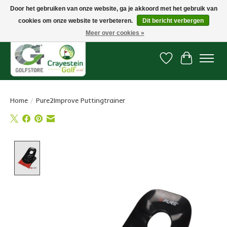
Door het gebruiken van onze website, ga je akkoord met het gebruik van
cookies om onze website te verbeteren.
Dit bericht verbergen
Snelle levering, gratis vanaf € 100. Onze oncourse Golfshop in Dordrecht is
7 dagen per week geopend.
Meer over cookies »
Verlanglijst
Winkelwa
Home
/
Pure2Improve Puttingtrainer
Product image slideshow Items