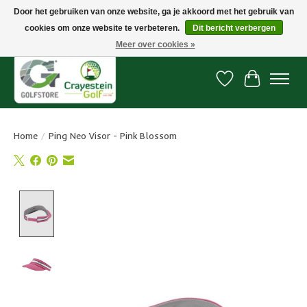
Door het gebruiken van onze website, ga je akkoord met het gebruik van
cookies om onze website te verbeteren.
Dit bericht verbergen
Snelle levering, gratis vanaf € 100. Onze oncourse Golfshop in Dordrecht is
7 dagen per week geopend.
Meer over cookies »
Verlanglijst
Winkelwa
Home
/
Ping Neo Visor - Pink Blossom
Product image slideshow Items