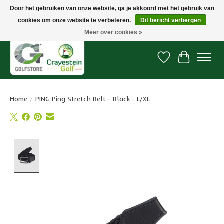
Door het gebruiken van onze website, ga je akkoord met het gebruik van
cookies om onze website te verbeteren.
Dit bericht verbergen
Snelle levering, gratis vanaf € 100. Onze oncourse Golfshop in Dordrecht is
7 dagen per week geopend.
Meer over cookies »
Verlanglijst
Winkelwa
Home
/
PING Ping Stretch Belt - Black - L/XL
Product image slideshow Items