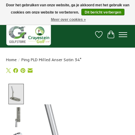
Door het gebruiken van onze website, ga je akkoord met het gebruik van
cookies om onze website te verbeteren.
Dit bericht verbergen
Snelle levering, gratis vanaf € 100. Onze oncourse Golfshop in Dordrecht is
7 dagen per week geopend.
Meer over cookies »
Verlanglijst
Winkelwa
Home
/
Ping PLD Milled Anser Satin 34"
Product image slideshow Items