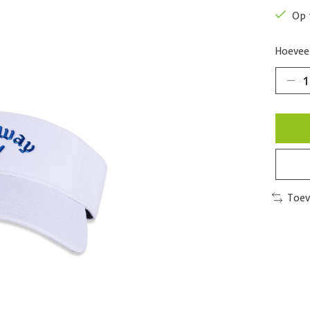
Op 
Hoeveel
Toev