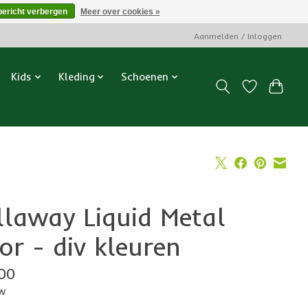
bericht verbergen
Meer over cookies »
Aanmelden / Inloggen
Kids
Kleding
Schoenen
llaway Liquid Metal
or - div kleuren
00
tw