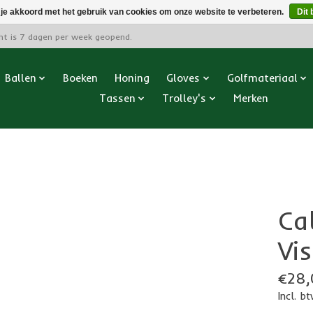
 je akkoord met het gebruik van cookies om onze website te verbeteren.
Dit 
cht is 7 dagen per week geopend.
Ballen
Boeken
Honing
Gloves
Golfmateriaal
Tassen
Trolley's
Merken
Ca
Vis
€28,
Incl. b