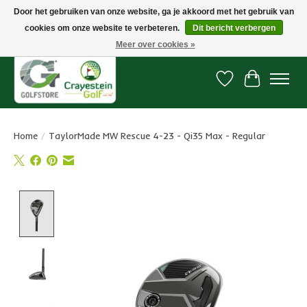
Door het gebruiken van onze website, ga je akkoord met het gebruik van
cookies om onze website te verbeteren.
Dit bericht verbergen
Snelle levering, gratis vanaf € 100. Onze oncourse Golfshop in Dordrecht is
7 dagen per week geopend.
Meer over cookies »
Verlanglijst
Winkelwa
Home
/
TaylorMade MW Rescue 4-23 - Qi35 Max - Regular
Product image slideshow Items