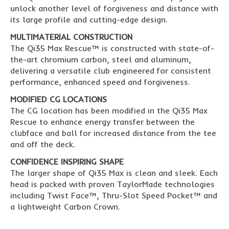
unlock another level of forgiveness and distance with
its large profile and cutting-edge design.
MULTIMATERIAL CONSTRUCTION
The Qi35 Max Rescue™ is constructed with state-of-
the-art chromium carbon, steel and aluminum,
delivering a versatile club engineered for consistent
performance, enhanced speed and forgiveness.
MODIFIED CG LOCATIONS
The CG location has been modified in the Qi35 Max
Rescue to enhance energy transfer between the
clubface and ball for increased distance from the tee
and off the deck.
CONFIDENCE INSPIRING SHAPE
The larger shape of Qi35 Max is clean and sleek. Each
head is packed with proven TaylorMade technologies
including Twist Face™, Thru-Slot Speed Pocket™ and
a lightweight Carbon Crown.