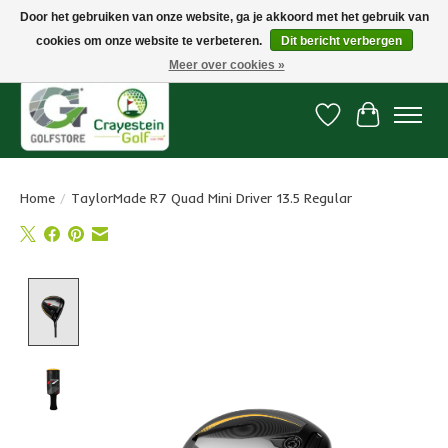
Door het gebruiken van onze website, ga je akkoord met het gebruik van
cookies om onze website te verbeteren.
Dit bericht verbergen
Snelle levering, gratis vanaf € 100. Onze oncourse Golfshop in Dordrecht is
7 dagen per week geopend.
Meer over cookies »
Verlanglijst
Winkelwa
Home
/
TaylorMade R7 Quad Mini Driver 13.5 Regular
Product image slideshow Items