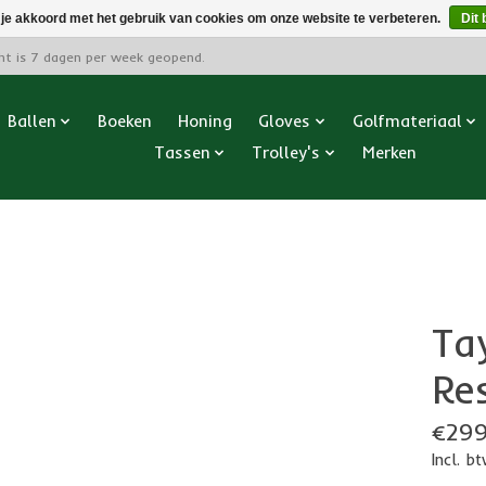
 je akkoord met het gebruik van cookies om onze website te verbeteren.
Dit 
cht is 7 dagen per week geopend.
Ballen
Boeken
Honing
Gloves
Golfmateriaal
Tassen
Trolley's
Merken
Ta
Re
€299
Incl. b