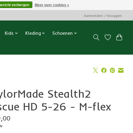
bericht verbergen
Meer over cookies »
Aanmelden / Inloggen
Kids
Kleding
Schoenen
ylorMade Stealth2
scue HD 5-26 - M-flex
,00
tw