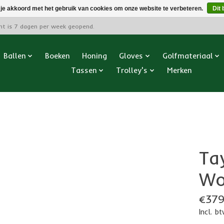
 je akkoord met het gebruik van cookies om onze website te verbeteren.
Dit 
cht is 7 dagen per week geopend.
Ballen
Boeken
Honing
Gloves
Golfmateriaal
Tassen
Trolley's
Merken
Ta
Wo
€379
Incl. b