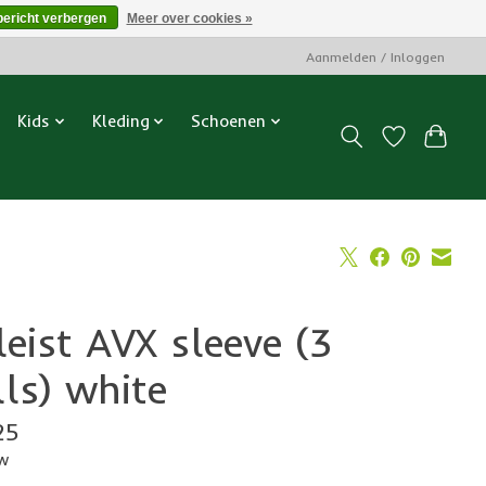
bericht verbergen
Meer over cookies »
Aanmelden / Inloggen
Kids
Kleding
Schoenen
leist AVX sleeve (3
lls) white
25
tw