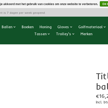
 je akkoord met het gebruik van cookies om onze website te verbeteren.
Dit 
cht is 7 dagen per week geopend.
Ballen
Boeken
Honing
Gloves
Golfmateriaal
Tassen
Trolley's
Merken
Tit
ba
€16,
Incl. b