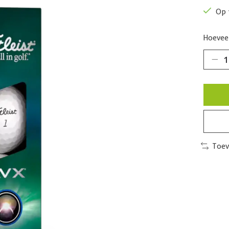
Op 
Hoeveel
Toev