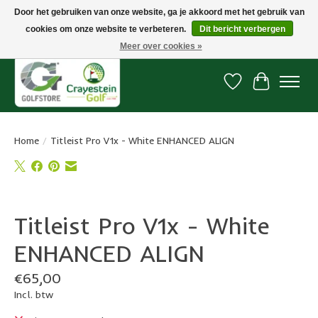
Door het gebruiken van onze website, ga je akkoord met het gebruik van
cookies om onze website te verbeteren.
Dit bericht verbergen
Snelle levering, gratis vanaf € 100. Onze oncourse Golfshop in Dordrecht is
7 dagen per week geopend.
Meer over cookies »
Verlanglijst
Winkelwa
Home
/
Titleist Pro V1x - White ENHANCED ALIGN
Product image slideshow Items
Titleist Pro V1x - White
ENHANCED ALIGN
€65,00
Incl. btw